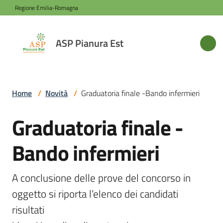
Vai al contenuto
Vai alla navigazione
Vai al footer
Regione Emilia-Romagna
ASP
ASP Pianura Est
Pianura
Est
Home
/
Novità
/
Graduatoria finale -Bando infermieri
Azienda
Graduatoria finale -
Salta al contenuto
Bando infermieri
Novità
Menu selezionato
Servizi
A conclusione delle prove del concorso in 
oggetto si riporta l’elenco dei candidati 
risultati

Sede