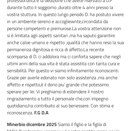
professionalità e la dedizione che avete riservato a D.F
durante tutto il soggiorno ,durato oltre 4 anni presso la
vostra stuttura. In questo lungo periodo D. ha postuto vivere
in un ambiente sereno e accogliewnte,circondata da
persone competenti e premurose.La vostra attenzione non
si è limitata agli aspetti sanitari ,ma ha saputo garantire
anche caloe umano e rispetto ;qualità che hanno reso la sua
permanenza dignitosa e ricca di affetto.La recente
scomparsa di D. ci addolora ma ci conforta sapere che negli
ultimi anni della sua vita è stata assistita con tanta cura e
sensibilità. Per questo vi siamo infinitamente riconoscenti.
Grazie per averle edonato non solo assistenza ,ma anche
affetto e rispetto,è il dono piu' grande che potessimo
sperare per lei. Vi preghiamo di estendere il nostro
ringraziamento a tutto il personale che,con impegno
quotidiano,ha contribuito al suo benessere. Con stima e
riconoscenza.
F.G D.A
Minerbio dicembre 2025
Siamo il figlio e la figlia di