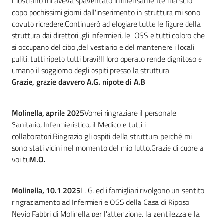
mostrano mi aveva spaventato immensamente ma solo
dopo pochissimi giorni dall'inserimento in struttura mi sono
dovuto ricredere.Continuerò ad elogiare tutte le figure della
struttura dai direttori ,gli infermieri, le OSS e tutti coloro che
si occupano del cibo ,del vestiario e del mantenere i locali
puliti, tutti ripeto tutti bravi!Il loro operato rende dignitoso e
umano il soggiorno degli ospiti presso la struttura.
Grazie, grazie davvero
A.G. nipote di A.B
Molinella, aprile 2025
Vorrei ringraziare il personale
Sanitario, Infermieristico, il Medico e tutti i
collaboratori.Ringrazio gli ospiti della struttura perché mi
sono stati vicini nel momento del mio lutto.Grazie di cuore a
voi tu
M.O.
Molinella, 10.1.2025
L. G. ed i famigliari rivolgono un sentito
ringraziamento ad Infermieri e OSS della Casa di Riposo
Nevio Fabbri di Molinella per l'attenzione, la gentilezza e la