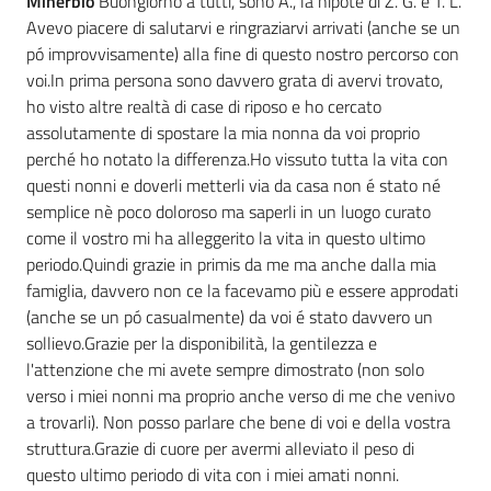
Minerbio
Buongiorno a tutti, sono A., la nipote di Z. G. e T. L.
Avevo piacere di salutarvi e ringraziarvi arrivati (anche se un
pó improvvisamente) alla fine di questo nostro percorso con
voi.In prima persona sono davvero grata di avervi trovato,
ho visto altre realtà di case di riposo e ho cercato
assolutamente di spostare la mia nonna da voi proprio
perché ho notato la differenza.Ho vissuto tutta la vita con
questi nonni e doverli metterli via da casa non é stato né
semplice nè poco doloroso ma saperli in un luogo curato
come il vostro mi ha alleggerito la vita in questo ultimo
periodo.Quindi grazie in primis da me ma anche dalla mia
famiglia, davvero non ce la facevamo più e essere approdati
(anche se un pó casualmente) da voi é stato davvero un
sollievo.Grazie per la disponibilità, la gentilezza e
l'attenzione che mi avete sempre dimostrato (non solo
verso i miei nonni ma proprio anche verso di me che venivo
a trovarli). Non posso parlare che bene di voi e della vostra
struttura.Grazie di cuore per avermi alleviato il peso di
questo ultimo periodo di vita con i miei amati nonni.