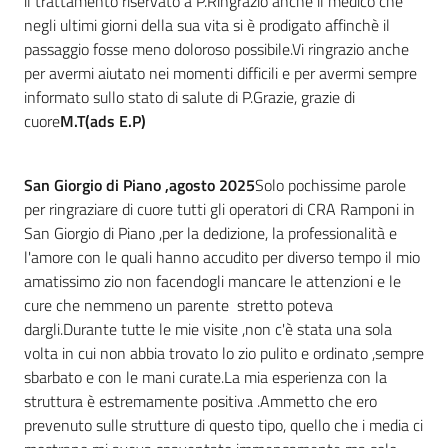
il trattamento riservato a P.Ringrazio anche il medico che
negli ultimi giorni della sua vita si è prodigato affinchè il
passaggio fosse meno doloroso possibile.Vi ringrazio anche
per avermi aiutato nei momenti difficili e per avermi sempre
informato sullo stato di salute di P.Grazie, grazie di
cuore
M.T(ads E.P)
San Giorgio di Piano ,agosto 2025
Solo pochissime parole
per ringraziare di cuore tutti gli operatori di CRA Ramponi in
San Giorgio di Piano ,per la dedizione, la professionalità e
l'amore con le quali hanno accudito per diverso tempo il mio
amatissimo zio non facendogli mancare le attenzioni e le
cure che nemmeno un parente stretto poteva
dargli.Durante tutte le mie visite ,non c'è stata una sola
volta in cui non abbia trovato lo zio pulito e ordinato ,sempre
sbarbato e con le mani curate.La mia esperienza con la
struttura è estremamente positiva .Ammetto che ero
prevenuto sulle strutture di questo tipo, quello che i media ci