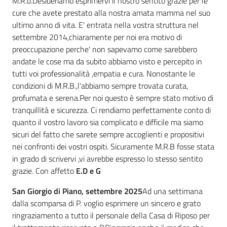
M.R.b.Desideriamo esprimervi il nostro sentito grazie per le
cure che avete prestato alla nostra amata mamma nel suo
ultimo anno di vita. E' entrata nella vostra struttura nel
settembre 2014,chiaramente per noi era motivo di
preoccupazione perche' non sapevamo come sarebbero
andate le cose ma da subito abbiamo visto e percepito in
tutti voi professionalità ,empatia e cura. Nonostante le
condizioni di M.R.B.,l'abbiamo sempre trovata curata,
profumata e serena.Per noi questo è sempre stato motivo di
tranquillità e sicurezza. Ci rendiamo perfettamente conto di
quanto il vostro lavoro sia complicato e difficile ma siamo
sicuri del fatto che sarete sempre accoglienti e propositivi
nei confronti dei vostri ospiti. Sicuramente M.R.B fosse stata
in grado di scrivervi ,vi avrebbe espresso lo stesso sentito
grazie. Con affetto
E.D e G
San Giorgio di Piano, settembre 2025
Ad una settimana
dalla scomparsa di P. voglio esprimere un sincero e grato
ringraziamento a tutto il personale della Casa di Riposo per