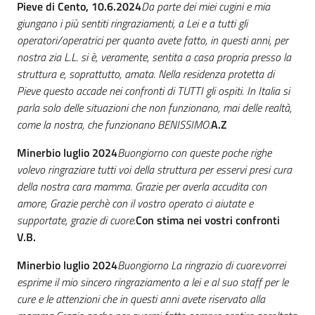
Pieve di Cento, 10.6.2024
Da parte dei miei cugini e mia
giungano i più sentiti ringraziamenti, a Lei e a tutti gli
operatori/operatrici per quanto avete fatto, in questi anni, per
nostra zia L.
L. si è, veramente, sentita a casa propria presso la
struttura e, soprattutto, amata.
Nella residenza protetta di
Pieve questo accade nei confronti di TUTTI gli ospiti. In Italia si
parla solo delle situazioni che non funzionano, mai delle realtà,
come la nostra, che funzionano BENISSIMO.
A.Z
Minerbio luglio 2024
Buongiorno con queste poche righe
volevo ringraziare tutti voi della struttura per esservi presi cura
della nostra cara mamma. Grazie per averla accudita con
amore, Grazie perchè con il vostro operato ci aiutate e
supportate, grazie di cuore.
Con stima nei vostri confronti
V.B.
Minerbio luglio 2024
Buongiorno La ringrazio di cuore.
vorrei
esprime il mio sincero ringraziamento a lei e al suo staff per le
cure e le attenzioni che in questi anni avete riservato alla