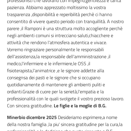
professionisti che lavorano con impegno,gentilezza e tanta
pazienza. Abbiamo apprezzato moltissimo la vostra
trasparenza ,disponibilità e reperibilità perchè ci hanno
consentito di vivere questo periodo con tranquillità. A nostro
parere ,il Ramponi è una struttura molto accogliente perchè
negli ambienti comuni si intrecciano saluti,chiacchere e
attività che rendono l'atmosfera autentica e vivace.
Vorremo ringraziare personalmente le responsabili
dell'assistenza,la responsabile dell'amministrazione ,il
medico,l'infermiere e le infermiere,le OSS ,il
fisioterapista,l'animatrice ,e le signore addette alla
consegnsa dei pasti e le signore che si occupano
quotidianamente di mantenere gli ambienti puliti e
ordianti.Grazie di cuore per la serietà,l'empatia e la
professionalità con le quali svolgete il vostro prezioso lavoro.
Con sincera gratitudine.
Le figlie e la moglie di B.G.
Minerbio dicembre 2025
Desideriamo esprimere,a nome
della nostra famiglia ,la piu' sincera gratitudine per la cura,la