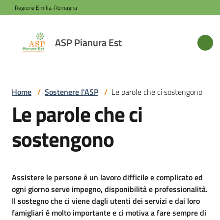
Vai al contenuto
Vai alla navigazione
Vai al footer
Regione Emilia-Romagna
ASP
ASP Pianura Est
Pianura
Est
Home
/
Sostenere l'ASP
/
Le parole che ci sostengono
Le parole che ci
Azienda
sostengono
Novità
Servizi
Assistere le persone è un lavoro difficile e complicato ed
ogni giorno serve impegno, disponibilità e professionalità.
Il sostegno che ci viene dagli utenti dei servizi e dai loro
Sede
famigliari è molto importante e ci motiva a fare sempre di