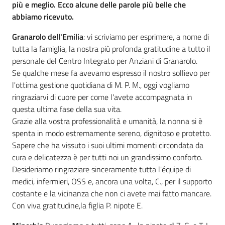
e
più e meglio. Ecco alcune delle parole più belle che
contatti
abbiamo ricevuto.
Granarolo dell'Emilia
: vi scriviamo per esprimere, a nome di
tutta la famiglia, la nostra più profonda gratitudine a tutto il
Sostenere
personale del Centro Integrato per Anziani di Granarolo.
l'ASP
Se qualche mese fa avevamo espresso il nostro sollievo per
l'ottima gestione quotidiana di M. P. M., oggi vogliamo
ringraziarvi di cuore per come l'avete accompagnata in
questa ultima fase della sua vita.
Grazie alla vostra professionalità e umanità, la nonna si è
spenta in modo estremamente sereno, dignitoso e protetto.
Sapere che ha vissuto i suoi ultimi momenti circondata da
cura e delicatezza è per tutti noi un grandissimo conforto.
Desideriamo ringraziare sinceramente tutta l'équipe di
medici, infermieri, OSS e, ancora una volta, C., per il supporto
costante e la vicinanza che non ci avete mai fatto mancare.
Con viva gratitudine,la figlia P. nipote E.