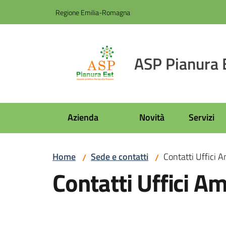
Vai al contenuto
Vai alla navigazione
Vai al footer
Regione Emilia-Romagna
ASP Pianura 
Azienda
Novità
Servizi
Home
Sede e contatti
Contatti Uffici 
/
/
Contatti Uffici Am