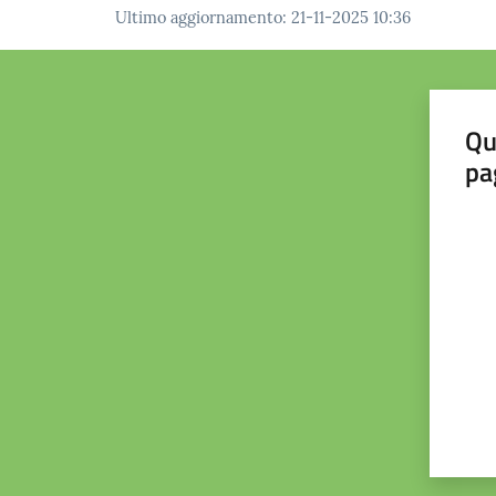
Ultimo aggiornamento
:
21-11-2025 10:36
Qu
pa
Valut