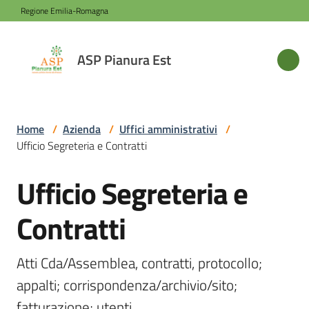
Vai al contenuto
Vai alla navigazione
Vai al footer
Regione Emilia-Romagna
ASP
ASP Pianura Est
Pianura
Est
Home
/
Azienda
/
Uffici amministrativi
/
Ufficio Segreteria e Contratti
Azienda
Ufficio Segreteria e
Salta al contenuto
Novità
Contratti
Servizi
Atti Cda/Assemblea, contratti, protocollo; 
appalti; corrispondenza/archivio/sito; 
Sede
fatturazione; utenti.