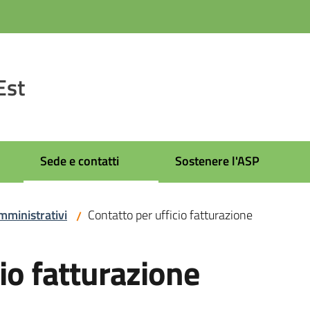
Est
Sede e contatti
Sostenere l'ASP
Amministrativi
Contatto per ufficio fatturazione
/
cio fatturazione