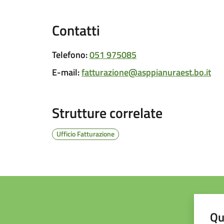
Contatti
Telefono
:
051 975085
E-mail
:
fatturazione@asppianuraest.bo.it
Strutture correlate
Ufficio Fatturazione
Qu