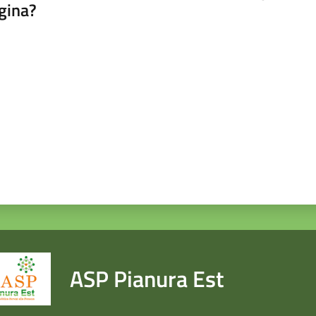
gina?
a da 1 a 5 stelle
ASP Pianura Est