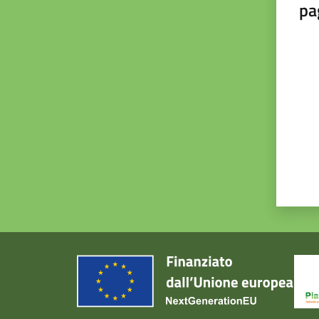
pa
Valut