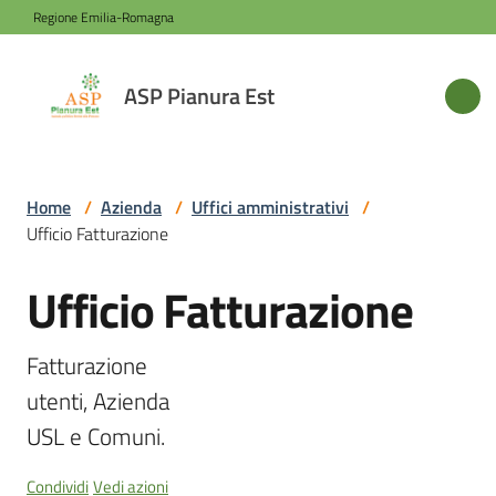
Vai al contenuto
Vai alla navigazione
Vai al footer
Regione Emilia-Romagna
ASP
ASP Pianura Est
Pianura
Est
Home
/
Azienda
/
Uffici amministrativi
/
Ufficio Fatturazione
Azienda
Ufficio Fatturazione
Salta al contenuto
Novità
Fatturazione

Servizi
utenti, Azienda

Sede
Condividi
Vedi azioni