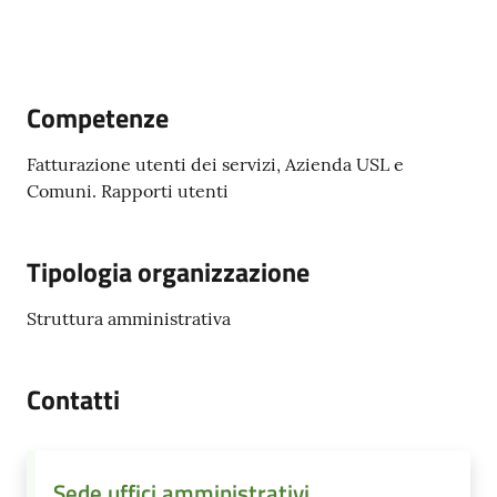
e
contatti
Competenze
Sostenere
l'ASP
Fatturazione utenti dei servizi, Azienda USL e
Comuni. Rapporti utenti
Tipologia organizzazione
Struttura amministrativa
Contatti
Sede uffici amministrativi