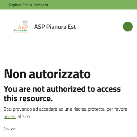
Vai al contenuto
Vai alla navigazione
Vai al footer
Regione Emilia-Romagna
ASP
ASP Pianura Est
Pianura
Est
Azienda
Non autorizzato
You are not authorized to access
Novità
this resource.
Servizi
Stai provando ad accedere ad una risorsa protetta, per favore
accedi
al sito.
Grazie.
Sede