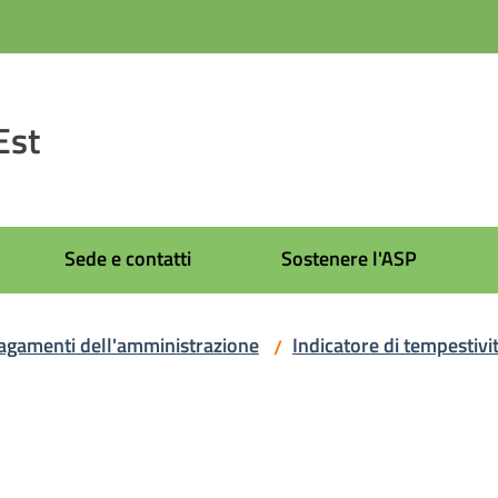
Est
Sede e contatti
Sostenere l'ASP
agamenti dell'amministrazione
Indicatore di tempestivi
/