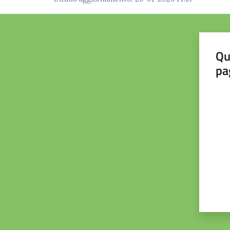
Qu
pa
Valut