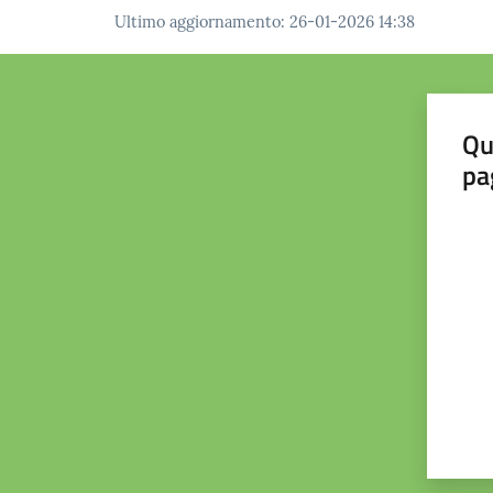
Ultimo aggiornamento
:
26-01-2026 14:38
Qu
pa
Valut