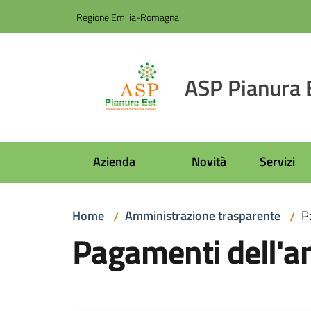
Vai al contenuto
Vai alla navigazione
Vai al footer
Regione Emilia-Romagna
ASP Pianura 
Azienda
Novità
Servizi
Home
Amministrazione trasparente
P
/
/
Pagamenti dell'a