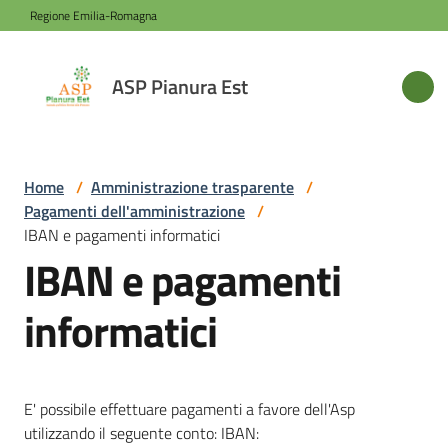
Vai al contenuto
Vai alla navigazione
Vai al footer
Regione Emilia-Romagna
ASP
ASP Pianura Est
Pianura
Est
Home
/
Amministrazione trasparente
/
Pagamenti dell'amministrazione
/
Azienda
IBAN e pagamenti informatici
IBAN e pagamenti
Novità
informatici
Servizi
E' possibile effettuare pagamenti a favore dell'Asp
Sede
utilizzando il seguente conto: IBAN: