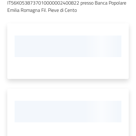
e
IT56K0538737010000002400822 presso Banca Popolare
contatti
Emilia Romagna Fil. Pieve di Cento
Sostenere
l'ASP