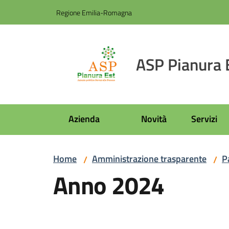
Vai al contenuto
Vai alla navigazione
Vai al footer
Regione Emilia-Romagna
ASP Pianura 
Azienda
Novità
Servizi
Home
Amministrazione trasparente
P
/
/
Anno 2024