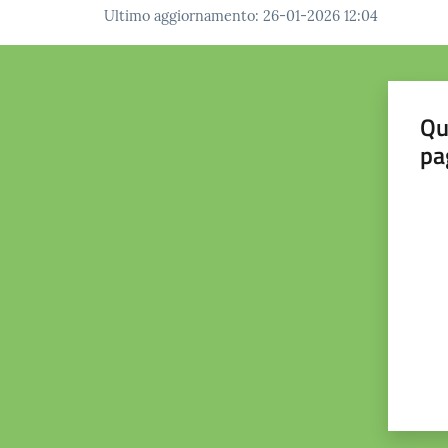
Ultimo aggiornamento
:
26-01-2026 12:04
Qu
pa
Valut