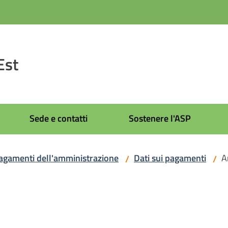
Est
Sede e contatti
Sostenere l'ASP
agamenti dell'amministrazione
Dati sui pagamenti
A
/
/