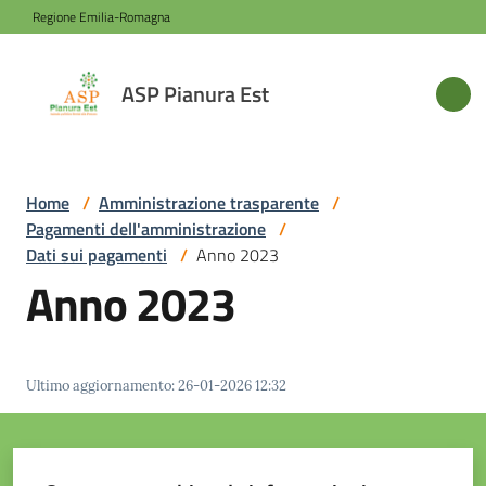
Vai al contenuto
Vai alla navigazione
Vai al footer
Regione Emilia-Romagna
ASP
ASP Pianura Est
Pianura
Est
Home
/
Amministrazione trasparente
/
Pagamenti dell'amministrazione
/
Azienda
Dati sui pagamenti
/
Anno 2023
Anno 2023
Novità
Servizi
Ultimo aggiornamento
:
26-01-2026 12:32
Sede