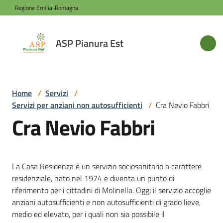
Vai al contenuto
Vai alla navigazione
Vai al footer
Regione Emilia-Romagna
ASP
ASP Pianura Est
Pianura
Est
Home
/
Servizi
/
Servizi per anziani non autosufficienti
/
Cra Nevio Fabbri
Azienda
Cra Nevio Fabbri
Novità
La Casa Residenza è un servizio sociosanitario a carattere
Servizi
residenziale, nato nel 1974 e diventa un punto di
riferimento per i cittadini di Molinella. Oggi il servizio accoglie
anziani autosufficienti e non autosufficienti di grado lieve,
Sede
medio ed elevato, per i quali non sia possibile il