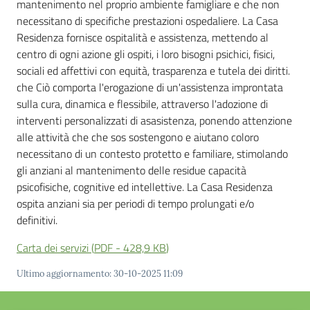
e
mantenimento nel proprio ambiente famigliare e che non
contatti
necessitano di specifiche prestazioni ospedaliere. La Casa
Residenza fornisce ospitalità e assistenza, mettendo al
centro di ogni azione gli ospiti, i loro bisogni psichici, fisici,
sociali ed affettivi con equità, trasparenza e tutela dei diritti.
Sostenere
che Ciò comporta l'erogazione di un'assistenza improntata
l'ASP
sulla cura, dinamica e flessibile, attraverso l'adozione di
interventi personalizzati di asasistenza, ponendo attenzione
alle attività che che sos sostengono e aiutano coloro
necessitano di un contesto protetto e familiare, stimolando
gli anziani al mantenimento delle residue capacità
psicofisiche, cognitive ed intellettive. La Casa Residenza
ospita anziani sia per periodi di tempo prolungati e/o
definitivi.
Carta dei servizi
(
PDF
-
428,9 KB
)
Ultimo aggiornamento
:
30-10-2025 11:09