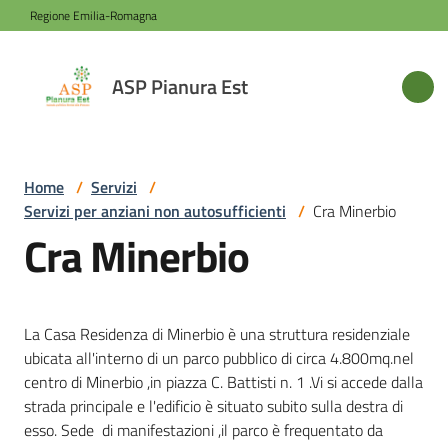
Vai al contenuto
Vai alla navigazione
Vai al footer
Regione Emilia-Romagna
ASP
ASP Pianura Est
Pianura
Est
Home
/
Servizi
/
Servizi per anziani non autosufficienti
/
Cra Minerbio
Azienda
Cra Minerbio
Novità
La Casa Residenza di Minerbio è una struttura residenziale
Servizi
ubicata all'interno di un parco pubblico di circa 4.800mq.nel
centro di Minerbio ,in piazza C. Battisti n. 1 .Vi si accede dalla
strada principale e l'edificio è situato subito sulla destra di
Sede
esso. Sede di manifestazioni ,il parco è frequentato da