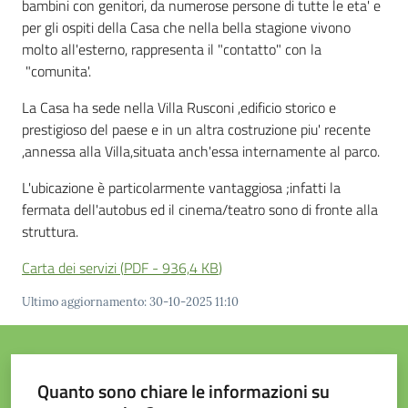
e
bambini con genitori, da numerose persone di tutte le eta' e
contatti
per gli ospiti della Casa che nella bella stagione vivono
molto all'esterno, rappresenta il "contatto" con la
"comunita'.
Sostenere
La Casa ha sede nella Villa Rusconi ,edificio storico e
l'ASP
prestigioso del paese e in un altra costruzione piu' recente
,annessa alla Villa,situata anch'essa internamente al parco.
L'ubicazione è particolarmente vantaggiosa ;infatti la
fermata dell'autobus ed il cinema/teatro sono di fronte alla
struttura.
Carta dei servizi
(
PDF
-
936,4 KB
)
Ultimo aggiornamento
:
30-10-2025 11:10
Quanto sono chiare le informazioni su