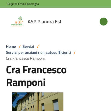
Vai al contenuto
Vai alla navigazione
Vai al footer
Regione Emilia-Romagna
ASP
ASP Pianura Est
Pianura
Est
Home
/
Servizi
/
Servizi per anziani non autosufficienti
/
Azienda
Cra Francesco Ramponi
Cra Francesco
Novità
Ramponi
Servizi
Sede