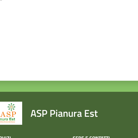
a da 1 a 5 stelle
ASP Pianura Est
SEDE E CONTATTI