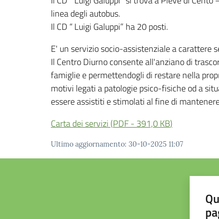
Il CD “Luigi Galuppi” si trova a Pieve di Cento
linea degli autobus.
Il CD “ Luigi Galuppi” ha 20 posti.
E' un servizio socio-assistenziale a carattere 
Il Centro Diurno consente all'anziano di trasco
famiglie e permettendogli di restare nella propr
motivi legati a patologie psico-fisiche od a si
essere assistiti e stimolati al fine di mantenere
Carta dei servizi
(
PDF
-
391,0 KB
)
Ultimo aggiornamento
:
30-10-2025 11:07
Qu
pa