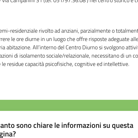
 – via Campanini 31 (tel. 051/97.36.08 ) nel centro storico e
semi-residenziale rivolto ad anziani, parzialmente o totalment
rrere le ore diurne in un luogo che offre risposte adeguate al
ia abitazione. All’interno del Centro Diurno si svolgono attivi
tuazioni di isolamento sociale/relazionale, necessitano di un c
 le residue capacità psicofisiche, cognitive ed intellettive.
anto sono chiare le informazioni su questa
gina?