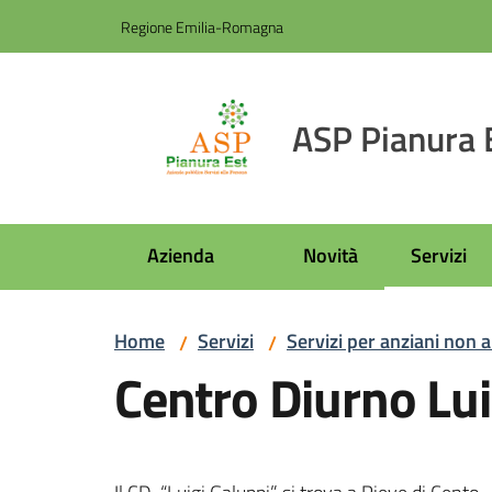
Vai al contenuto
Vai alla navigazione
Vai al footer
Regione Emilia-Romagna
ASP Pianura 
Azienda
Novità
Servizi
Home
Servizi
Servizi per anziani non a
/
/
Centro Diurno Lui