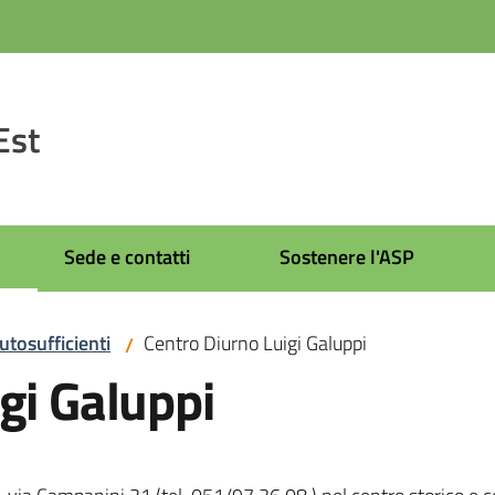
Est
Sede e contatti
Sostenere l'ASP
utosufficienti
Centro Diurno Luigi Galuppi
/
gi Galuppi