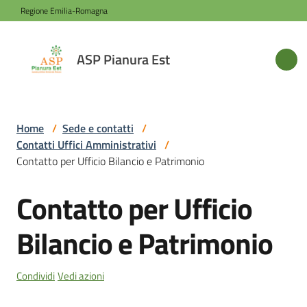
Vai al contenuto
Vai alla navigazione
Vai al footer
Regione Emilia-Romagna
ASP
ASP Pianura Est
Pianura
Est
Home
/
Sede e contatti
/
Contatti Uffici Amministrativi
/
Azienda
Contatto per Ufficio Bilancio e Patrimonio
Contatto per Ufficio
Salta al contenuto
Novità
Bilancio e Patrimonio
Servizi
Condividi
Vedi azioni
Sede