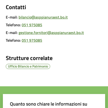
e
Contatti
contatti
E-mail
:
bilancio@asppianuraest.bo.it
Telefono
:
051 975085
Sostenere
l'ASP
E-mail
:
gestione.fornitori@asppianuraest.bo.it
Telefono
:
051 975085
Strutture correlate
Ufficio Bilancio e Patrimonio
Quanto sono chiare le informazioni su