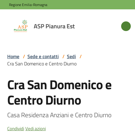
Vai al contenuto
Vai alla navigazione
Vai al footer
Regione Emilia-Romagna
ASP
ASP Pianura Est
Pianura
Est
Home
/
Sede e contatti
/
Sedi
/
Cra San Domenico e Centro Diurno
Azienda
Cra San Domenico e
Salta al contenuto
Novità
Centro Diurno
Servizi
Casa Residenza Anziani e Centro Diurno
Condividi
Vedi azioni
Sede