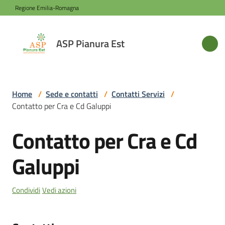
Vai al contenuto
Vai alla navigazione
Vai al footer
Regione Emilia-Romagna
ASP
ASP Pianura Est
Pianura
Est
Home
/
Sede e contatti
/
Contatti Servizi
/
Contatto per Cra e Cd Galuppi
Azienda
Contatto per Cra e Cd
Salta al contenuto
Novità
Galuppi
Servizi
Condividi
Vedi azioni
Sede