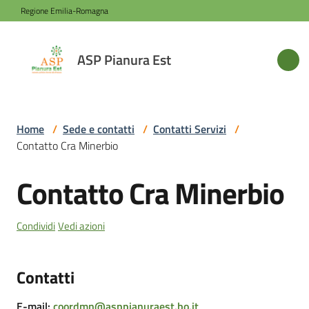
Vai al contenuto
Vai alla navigazione
Vai al footer
Regione Emilia-Romagna
ASP
ASP Pianura Est
Pianura
Est
Home
/
Sede e contatti
/
Contatti Servizi
/
Contatto Cra Minerbio
Azienda
Contatto Cra Minerbio
Salta al contenuto
Novità
Condividi
Vedi azioni
Servizi
Contatti
Sede
E-mail
:
coordmn@asppianuraest.bo.it