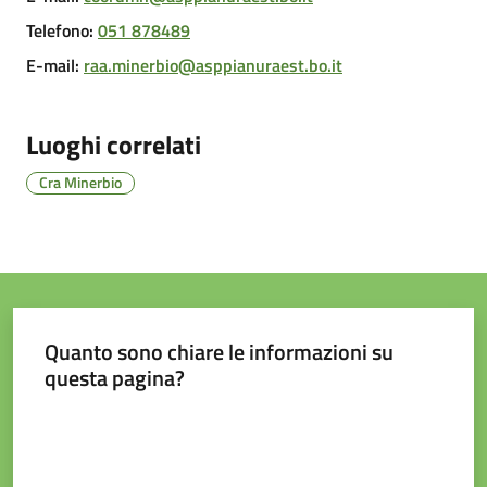
e
Telefono
:
051 878489
contatti
E-mail
:
raa.minerbio@asppianuraest.bo.it
Sostenere
Luoghi correlati
l'ASP
Cra Minerbio
Quanto sono chiare le informazioni su
questa pagina?
Valuta da 1 a 5 stelle