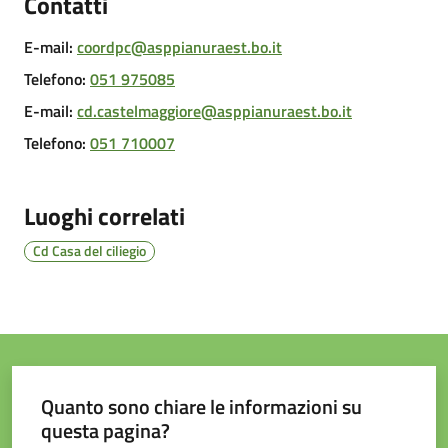
Contatti
e
contatti
E-mail
:
coordpc@asppianuraest.bo.it
Telefono
:
051 975085
Sostenere
E-mail
:
cd.castelmaggiore@asppianuraest.bo.it
l'ASP
Telefono
:
051 710007
Luoghi correlati
Cd Casa del ciliegio
Quanto sono chiare le informazioni su
questa pagina?