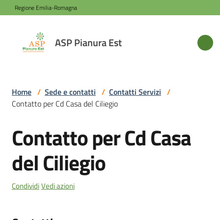
Vai al contenuto
Vai alla navigazione
Vai al footer
Regione Emilia-Romagna
ASP
ASP Pianura Est
Pianura
Est
Home
/
Sede e contatti
/
Contatti Servizi
/
Contatto per Cd Casa del Ciliegio
Azienda
Contatto per Cd Casa
Salta al contenuto
Novità
del Ciliegio
Servizi
Condividi
Vedi azioni
Sede