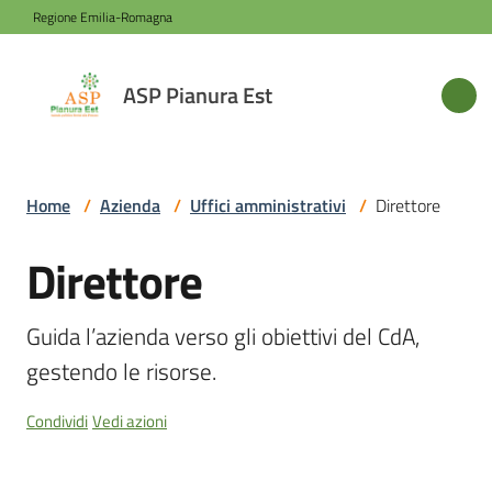
Vai al contenuto
Vai alla navigazione
Vai al footer
Regione Emilia-Romagna
ASP
ASP Pianura Est
Pianura
Est
Home
/
Azienda
/
Uffici amministrativi
/
Direttore
Azienda
Direttore
Salta al contenuto
Novità
Guida l’azienda verso gli obiettivi del CdA, 
gestendo le risorse.
Servizi
Condividi
Vedi azioni
Sede