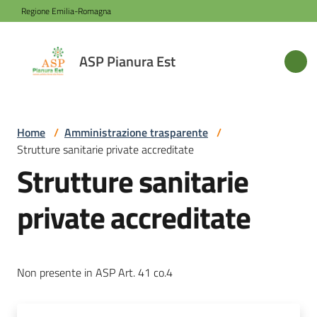
Vai al contenuto
Vai alla navigazione
Vai al footer
Regione Emilia-Romagna
ASP
ASP Pianura Est
Pianura
Est
Home
/
Amministrazione trasparente
/
Strutture sanitarie private accreditate
Azienda
Strutture sanitarie
private accreditate
Novità
Servizi
Non presente in ASP Art. 41 co.4
Sede