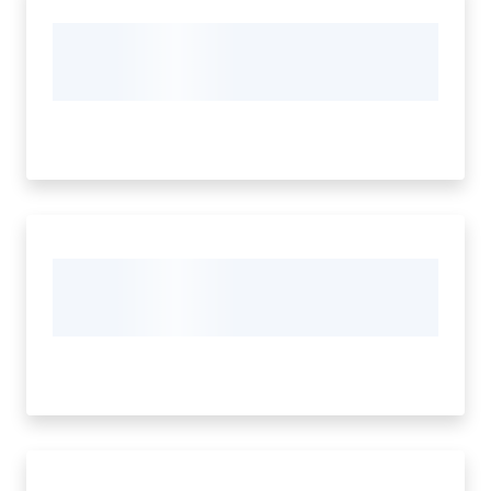
e
contatti
Sostenere
l'ASP