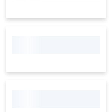
e
contatti
Sostenere
l'ASP