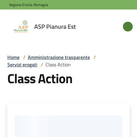
Vai al contenuto
Vai alla navigazione
Vai al footer
Regione Emilia-Romagna
ASP
ASP Pianura Est
Pianura
Est
Home
/
Amministrazione trasparente
/
Servizi erogati
/
Class Action
Azienda
Class Action
Novità
Servizi
Sede