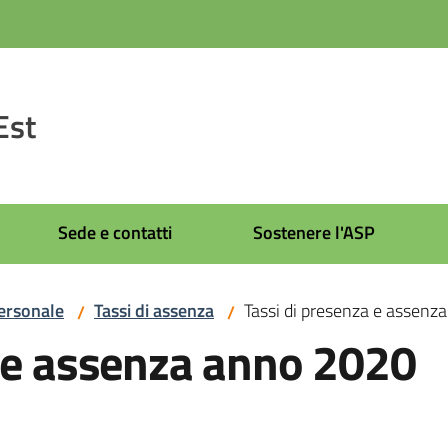
Est
Sede e contatti
Sostenere l'ASP
ersonale
Tassi di assenza
Tassi di presenza e assenz
/
/
a e assenza anno 2020