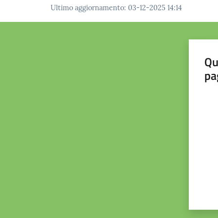
Ultimo aggiornamento
:
03-12-2025 14:14
Qu
pa
Valut