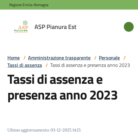
Vai al contenuto
Vai alla navigazione
Vai al footer
Regione Emilia-Romagna
ASP
ASP Pianura Est
Pianura
Est
Home
/
Amministrazione trasparente
/
Personale
/
Tassi di assenza
/
Tassi di assenza e presenza anno 2023
Azienda
Tassi di assenza e
presenza anno 2023
Novità
Servizi
Ultimo aggiornamento
:
03-12-2025 14:15
Sede