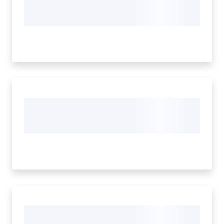
e
contatti
Sostenere
l'ASP