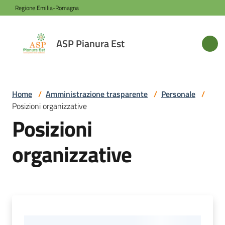
Vai al contenuto
Vai alla navigazione
Vai al footer
Regione Emilia-Romagna
ASP
ASP Pianura Est
Pianura
Est
Home
/
Amministrazione trasparente
/
Personale
/
Posizioni organizzative
Azienda
Posizioni
organizzative
Novità
Servizi
Sede