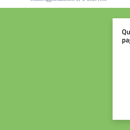
Qu
pa
Valut