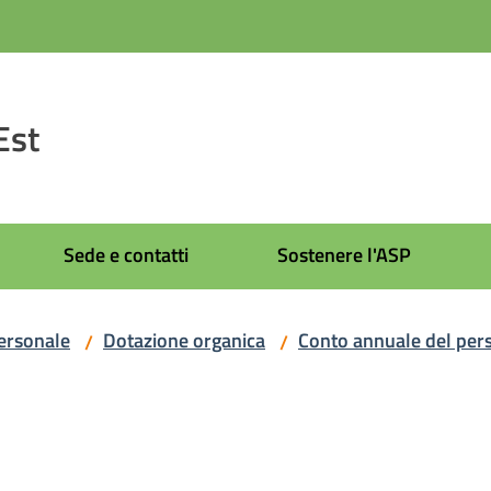
Est
Sede e contatti
Sostenere l'ASP
ersonale
Dotazione organica
Conto annuale del per
/
/