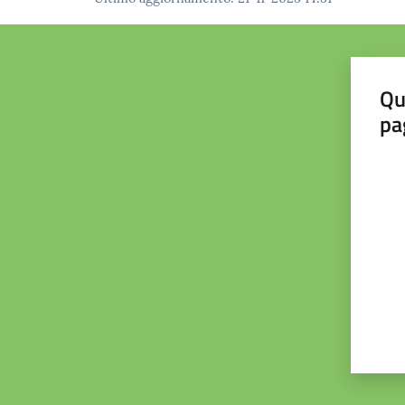
Qu
pa
Valut