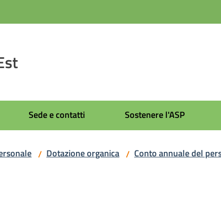
Est
Sede e contatti
Sostenere l'ASP
ersonale
Dotazione organica
Conto annuale del per
/
/