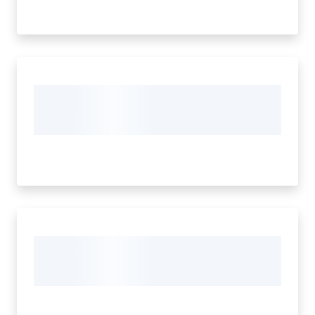
e
contatti
Sostenere
l'ASP