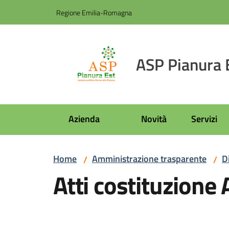
Vai al contenuto
Vai alla navigazione
Vai al footer
Regione Emilia-Romagna
ASP Pianura 
Azienda
Novità
Servizi
Home
Amministrazione trasparente
D
/
/
Atti costituzione