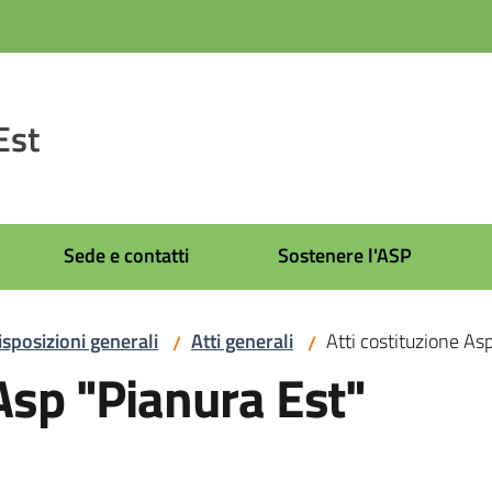
Est
Sede e contatti
Sostenere l'ASP
isposizioni generali
Atti generali
Atti costituzione As
/
/
 Asp "Pianura Est"