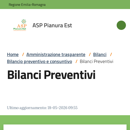
Vai al contenuto
Vai alla navigazione
Vai al footer
Regione Emilia-Romagna
ASP
ASP Pianura Est
Pianura
Est
Home
/
Amministrazione trasparente
/
Bilanci
/
Bilancio preventivo e consuntivo
/
Bilanci Preventivi
Azienda
Bilanci Preventivi
Novità
Servizi
Ultimo aggiornamento
:
18-05-2026 09:55
Sede