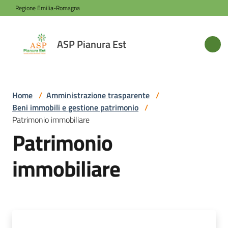
Vai al contenuto
Vai alla navigazione
Vai al footer
Regione Emilia-Romagna
ASP
ASP Pianura Est
Pianura
Est
Home
/
Amministrazione trasparente
/
Beni immobili e gestione patrimonio
/
Azienda
Patrimonio immobiliare
Patrimonio
Novità
immobiliare
Servizi
Sede