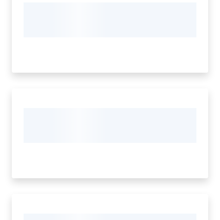
e
contatti
Sostenere
l'ASP