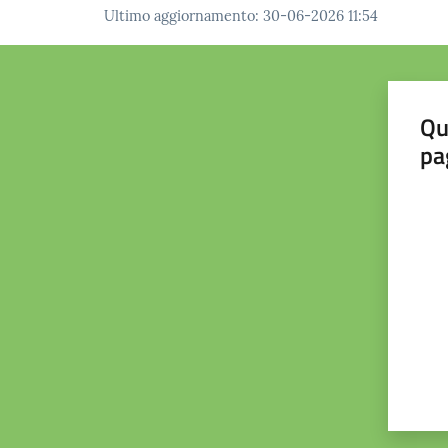
Ultimo aggiornamento
:
30-06-2026 11:54
Qu
pa
Valut