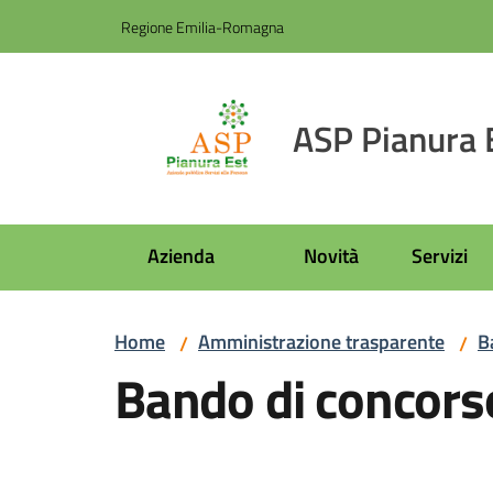
Vai al contenuto
Vai alla navigazione
Vai al footer
Regione Emilia-Romagna
ASP Pianura 
Azienda
Novità
Servizi
Home
Amministrazione trasparente
B
/
/
Bando di concorso