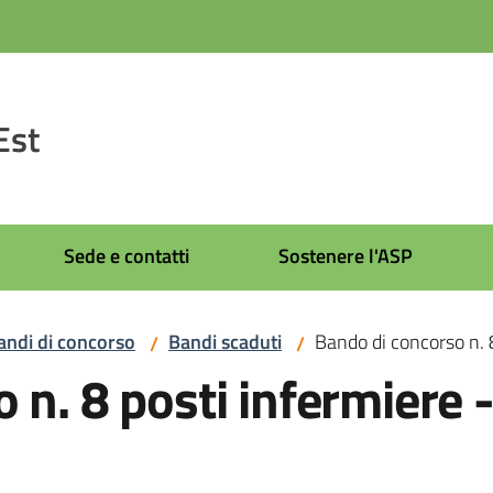
Est
Sede e contatti
Sostenere l'ASP
andi di concorso
Bandi scaduti
Bando di concorso n. 
/
/
 n. 8 posti infermiere