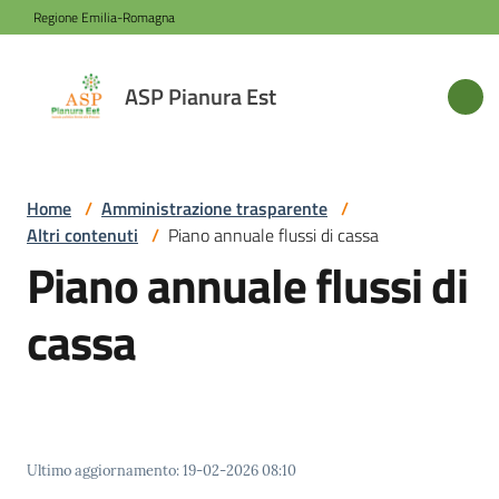
Vai al contenuto
Vai alla navigazione
Vai al footer
Regione Emilia-Romagna
ASP
ASP Pianura Est
Pianura
Est
Home
/
Amministrazione trasparente
/
Altri contenuti
/
Piano annuale flussi di cassa
Azienda
Piano annuale flussi di
cassa
Novità
Servizi
Ultimo aggiornamento
:
19-02-2026 08:10
Sede