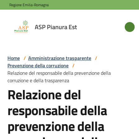
Vai al contenuto
Vai alla navigazione
Vai al footer
Regione Emilia-Romagna
ASP
ASP Pianura Est
Pianura
Est
Home
/
Amministrazione trasparente
/
Prevenzione della corruzione
/
Azienda
Relazione del responsabile della prevenzione della
corruzione e della trasparenza
Relazione del
Novità
responsabile della
Servizi
prevenzione della
Sede