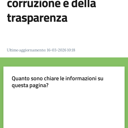
corruzione e della
e
contatti
trasparenza
Sostenere
l'ASP
Ultimo aggiornamento
:
16-03-2026 10:18
Quanto sono chiare le informazioni su
questa pagina?
Valuta da 1 a 5 stelle